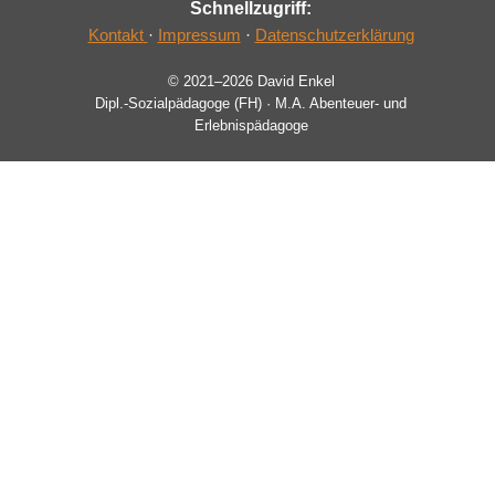
Schnellzugriff:
Kontakt
·
Impressum
·
Datenschutzerklärung
© 2021–2026 David Enkel
Dipl.-Sozialpädagoge (FH) · M.A. Abenteuer- und
Erlebnispädagoge